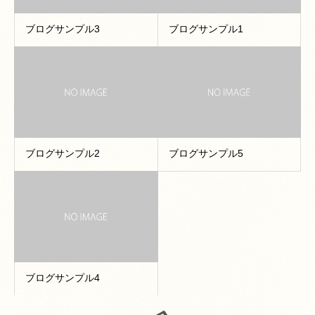
ブログサンプル3
ブログサンプル1
ブログサンプル2
ブログサンプル5
ブログサンプル4