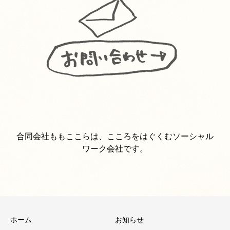
合同会社ももここらは、こころをはぐくむソーシャル
ワーク会社です。
ホーム
お知らせ